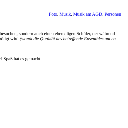
Foto
,
Musik
,
Musik am AGD
,
Personen
e besuchen, sondern auch einen ehemaligen Schüler, der während
nötigt wird
(womit die Qualität des betreffende Ensembles um ca
el Spaß hat es gemacht.