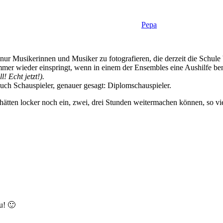
Pepa
nur Musikerinnen und Musiker zu fotografieren, die derzeit die Schul
immer wieder einspringt, wenn in einem der Ensembles eine Aushilfe be
 Echt jetzt!).
 auch Schauspieler, genauer gesagt: Diplomschauspieler.
ätten locker noch ein, zwei, drei Stunden weitermachen können, so vi
u! 🙂