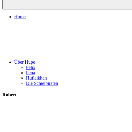
Home
Über Hupe
Felix
Pepa
Huflaikhan
Die Schielpiraten
Robert