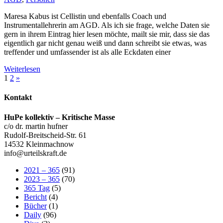
Maresa Kabus ist Cellistin und ebenfalls Coach und
Instrumentallehrerin am AGD. Als ich sie frage, welche Daten sie
gern in ihrem Eintrag hier lesen möchte, mailt sie mir, dass sie das
eigentlich gar nicht genau weiß und dann schreibt sie etwas, was
treffender und umfassender ist als alle Eckdaten einer
Weiterlesen
Seitennummerierung
Nächste
1
2
»
Beiträge
der
Kontakt
Beiträge
HuPe kollektiv – Kritische Masse
c/o dr. martin hufner
Rudolf-Breitscheid-Str. 61
14532 Kleinmachnow
info@urteilskraft.de
2021 – 365
(91)
2023 – 365
(70)
365 Tag
(5)
Bericht
(4)
Bücher
(1)
Daily
(96)