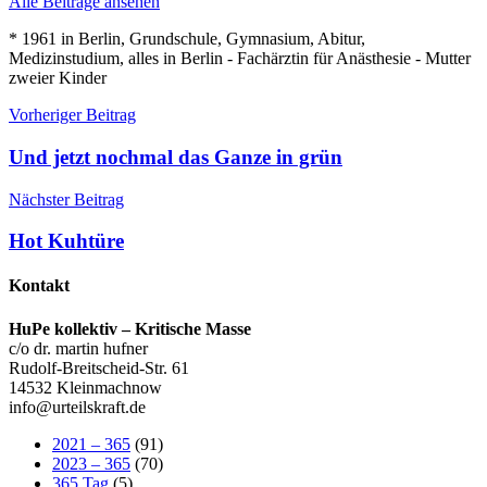
Alle Beiträge ansehen
* 1961 in Berlin, Grundschule, Gymnasium, Abitur,
Medizinstudium, alles in Berlin - Fachärztin für Anästhesie - Mutter
zweier Kinder
Beitragsnavigation
Vorheriger Beitrag
Und jetzt nochmal das Ganze in grün
Nächster Beitrag
Hot Kuhtüre
Kontakt
HuPe kollektiv – Kritische Masse
c/o dr. martin hufner
Rudolf-Breitscheid-Str. 61
14532 Kleinmachnow
info@urteilskraft.de
2021 – 365
(91)
2023 – 365
(70)
365 Tag
(5)