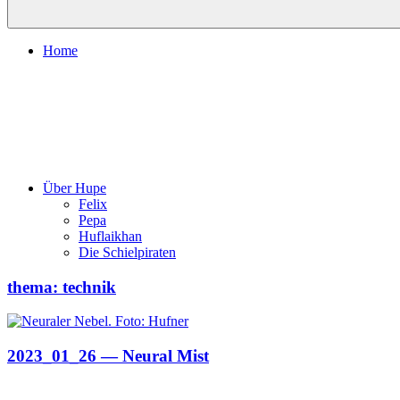
Home
Über Hupe
Felix
Pepa
Huflaikhan
Die Schielpiraten
thema: technik
2023_01_26 — Neural Mist