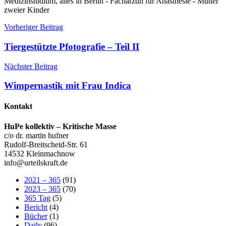
Medizinstudium, alles in Berlin - Fachärztin für Anästhesie - Mutter
zweier Kinder
Beitragsnavigation
Vorheriger Beitrag
Tiergestützte Pfotografie – Teil II
Nächster Beitrag
Wimpernastik mit Frau Indica
Kontakt
HuPe kollektiv – Kritische Masse
c/o dr. martin hufner
Rudolf-Breitscheid-Str. 61
14532 Kleinmachnow
info@urteilskraft.de
2021 – 365
(91)
2023 – 365
(70)
365 Tag
(5)
Bericht
(4)
Bücher
(1)
Daily
(96)