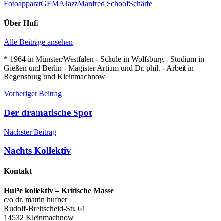
Fotoapparat
GEMA
Jazz
Manfred Schoof
Schärfe
Über
Hufi
Alle Beiträge ansehen
* 1964 in Münster/Westfalen - Schule in Wolfsburg - Studium in
Gießen und Berlin - Magister Artium und Dr. phil. - Arbeit in
Regensburg und Kleinmachnow
Beitragsnavigation
Vorheriger Beitrag
Der dramatische Spot
Nächster Beitrag
Nachts Kollektiv
Kontakt
HuPe kollektiv – Kritische Masse
c/o dr. martin hufner
Rudolf-Breitscheid-Str. 61
14532 Kleinmachnow