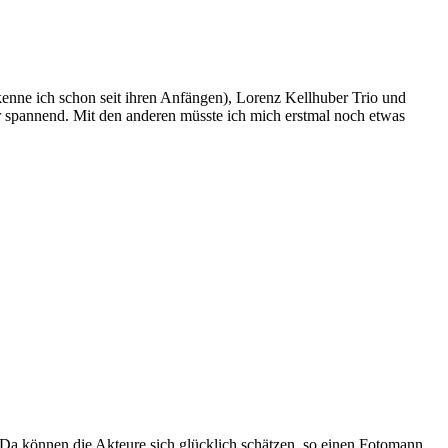
kenne ich schon seit ihren Anfängen), Lorenz Kellhuber Trio und
spannend. Mit den anderen müsste ich mich erstmal noch etwas
! Da können die Akteure sich glücklich schätzen, so einen Fotomann