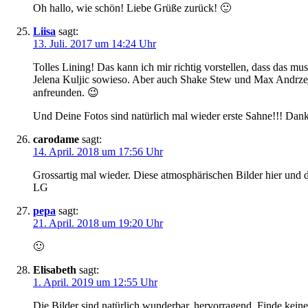
Oh hallo, wie schön! Liebe Grüße zurück! 🙂
Liisa
sagt:
13. Juli. 2017 um 14:24 Uhr
Tolles Lining! Das kann ich mir richtig vorstellen, dass das 
Jelena Kuljic sowieso. Aber auch Shake Stew und Max Andrzej
anfreunden. 😉
Und Deine Fotos sind natürlich mal wieder erste Sahne!!! Dank
carodame
sagt:
14. April. 2018 um 17:56 Uhr
Grossartig mal wieder. Diese atmosphärischen Bilder hier und 
LG
pepa
sagt:
21. April. 2018 um 19:20 Uhr
🙂
Elisabeth
sagt:
1. April. 2019 um 12:55 Uhr
Die Bilder sind natürlich wunderbar, hervorragend. Finde keine