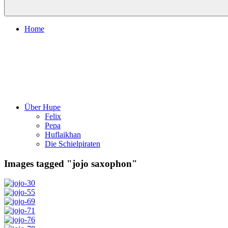
Home
Über Hupe
Felix
Pepa
Huflaikhan
Die Schielpiraten
Images tagged "jojo saxophon"