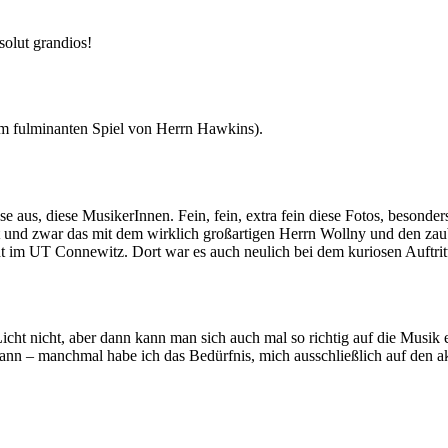
bsolut grandios!
em fulminanten Spiel von Herrn Hawkins).
 aus, diese MusikerInnen. Fein, fein, extra fein diese Fotos, besonde
rt und zwar das mit dem wirklich großartigen Herrn Wollny und den za
ht im UT Connewitz. Dort war es auch neulich bei dem kuriosen Auftr
icht nicht, aber dann kann man sich auch mal so richtig auf die Musik e
 – manchmal habe ich das Bedürfnis, mich ausschließlich auf den aku