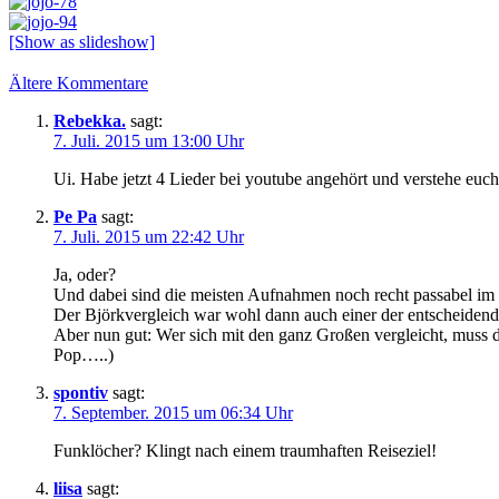
[Show as slideshow]
Kommentarnavigation
Ältere Kommentare
Rebekka.
sagt:
7. Juli. 2015 um 13:00 Uhr
Ui. Habe jetzt 4 Lieder bei youtube angehört und verstehe euc
Pe Pa
sagt:
7. Juli. 2015 um 22:42 Uhr
Ja, oder?
Und dabei sind die meisten Aufnahmen noch recht passabel im 
Der Björkvergleich war wohl dann auch einer der entscheidend
Aber nun gut: Wer sich mit den ganz Großen vergleicht, muss 
Pop…..)
spontiv
sagt:
7. September. 2015 um 06:34 Uhr
Funklöcher? Klingt nach einem traumhaften Reiseziel!
liisa
sagt: