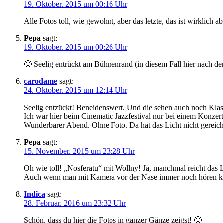
19. Oktober. 2015 um 00:16 Uhr
Alle Fotos toll, wie gewohnt, aber das letzte, das ist wirklich a
Pepa
sagt:
19. Oktober. 2015 um 00:26 Uhr
🙂 Seelig entrückt am Bühnenrand (in diesem Fall hier nach d
carodame
sagt:
24. Oktober. 2015 um 12:14 Uhr
Seelig entzückt! Beneidenswert. Und die sehen auch noch Klasse
Ich war hier beim Cinematic Jazzfestival nur bei einem Konze
Wunderbarer Abend. Ohne Foto. Da hat das Licht nicht gereic
Pepa
sagt:
15. November. 2015 um 23:28 Uhr
Oh wie toll! „Nosferatu“ mit Wollny! Ja, manchmal reicht das L
Auch wenn man mit Kamera vor der Nase immer noch hören kann
Indica
sagt:
28. Februar. 2016 um 23:32 Uhr
Schön, dass du hier die Fotos in ganzer Gänze zeigst! 🙂