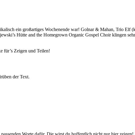
musikalisch ein großartiges Wochenende war! Golnar & Mahan, Trio Elf (
ewski’s Hütte and the Homegrown Organic Gospel Choir klingen sehr 
e für’s Zeigen und Teilen!
drüben der Text.
 passenden Worte dafür. Die wirst du hoffentlich nicht nur hier zeigen