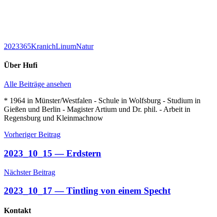
2023
365
Kranich
Linum
Natur
Über
Hufi
Alle Beiträge ansehen
* 1964 in Münster/Westfalen - Schule in Wolfsburg - Studium in
Gießen und Berlin - Magister Artium und Dr. phil. - Arbeit in
Regensburg und Kleinmachnow
Beitragsnavigation
Vorheriger Beitrag
2023_10_15 — Erdstern
Nächster Beitrag
2023_10_17 — Tintling von einem Specht
Kontakt