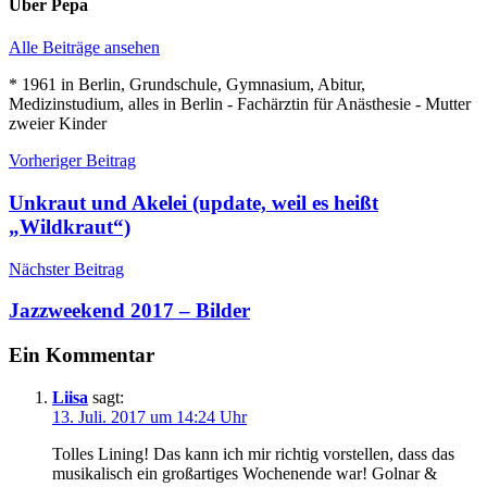
Über
Pepa
Alle Beiträge ansehen
* 1961 in Berlin, Grundschule, Gymnasium, Abitur,
Medizinstudium, alles in Berlin - Fachärztin für Anästhesie - Mutter
zweier Kinder
Beitragsnavigation
Vorheriger Beitrag
Unkraut und Akelei (update, weil es heißt
„Wildkraut“)
Nächster Beitrag
Jazzweekend 2017 – Bilder
Ein Kommentar
Liisa
sagt:
13. Juli. 2017 um 14:24 Uhr
Tolles Lining! Das kann ich mir richtig vorstellen, dass das
musikalisch ein großartiges Wochenende war! Golnar &