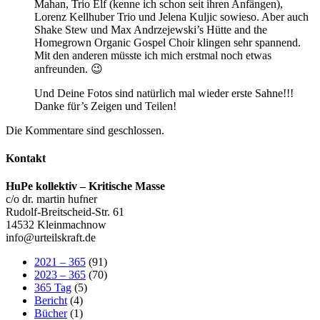
Mahan, Trio Elf (kenne ich schon seit ihren Anfängen),
Lorenz Kellhuber Trio und Jelena Kuljic sowieso. Aber auch
Shake Stew und Max Andrzejewski’s Hütte and the
Homegrown Organic Gospel Choir klingen sehr spannend.
Mit den anderen müsste ich mich erstmal noch etwas
anfreunden. 😉
Und Deine Fotos sind natürlich mal wieder erste Sahne!!!
Danke für’s Zeigen und Teilen!
Die Kommentare sind geschlossen.
Kontakt
HuPe kollektiv – Kritische Masse
c/o dr. martin hufner
Rudolf-Breitscheid-Str. 61
14532 Kleinmachnow
info@urteilskraft.de
2021 – 365
(91)
2023 – 365
(70)
365 Tag
(5)
Bericht
(4)
Bücher
(1)