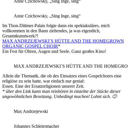
Anne Czichowsky, „Sing Inge, sing“
Anne Czichowsky, „Sing Inge, sing“
Im Thon-Dittmer-Palais folgte dann ein spektakuläres, mich
vollkommen in den Bann ziehendes, ja was eigentlich,
Gesamtkunstwerk?!
MAX ANDRZEJEWSKI´S HÜTTE AND THE HOMEGROWN
ORGANIC GOSPEL CHOIR
*
Ein Fest für Ohren, Augen und Seele. Ganz großes Kino!
MAX ANDRZEJEWSKI´S HÜTTE AND THE HOMEGRO
Allein die Thematik, die ob des Einsatzes eines Gospelchores eine
religiöse zu sein hatte, war einfach nur genial:
Essen. Eine der Ersatzreligionen unserer Zeit.
* über den Link kann man reinhören in einzelne der Stücke dieser
ungewöhnlichen Besetzung. Unbedingt machen! Lohnt sich. 🙂
Max Andrzejewski
Johannes Schleiermacher