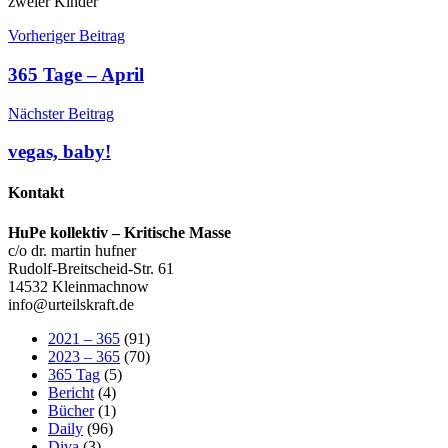
zweier Kinder
Beitragsnavigation
Vorheriger Beitrag
365 Tage – April
Nächster Beitrag
vegas, baby!
Kontakt
HuPe kollektiv – Kritische Masse
c/o dr. martin hufner
Rudolf-Breitscheid-Str. 61
14532 Kleinmachnow
info@urteilskraft.de
2021 – 365
(91)
2023 – 365
(70)
365 Tag
(5)
Bericht
(4)
Bücher
(1)
Daily
(96)
Diva
(3)