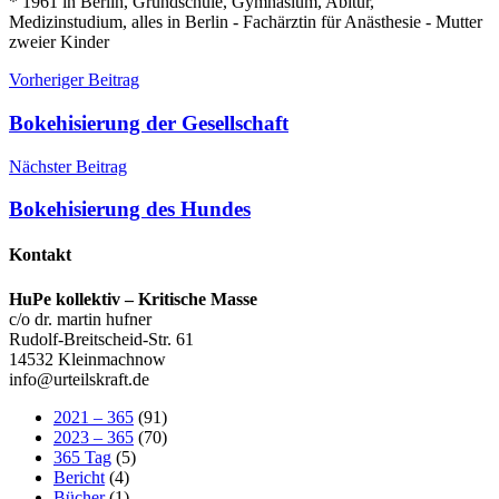
* 1961 in Berlin, Grundschule, Gymnasium, Abitur,
Medizinstudium, alles in Berlin - Fachärztin für Anästhesie - Mutter
zweier Kinder
Beitragsnavigation
Vorheriger Beitrag
Bokehisierung der Gesellschaft
Nächster Beitrag
Bokehisierung des Hundes
Kontakt
HuPe kollektiv – Kritische Masse
c/o dr. martin hufner
Rudolf-Breitscheid-Str. 61
14532 Kleinmachnow
info@urteilskraft.de
2021 – 365
(91)
2023 – 365
(70)
365 Tag
(5)
Bericht
(4)
Bücher
(1)