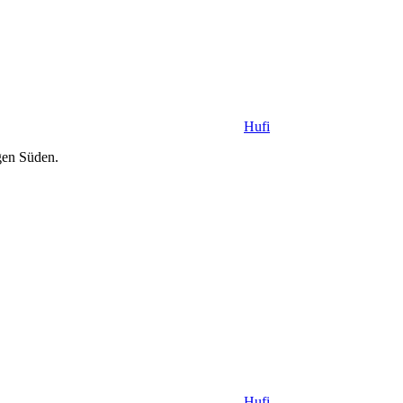
Hufi
gen Süden.
Hufi