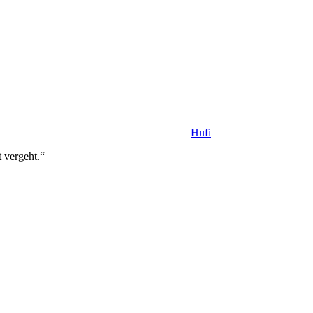
Hufi
it vergeht.“