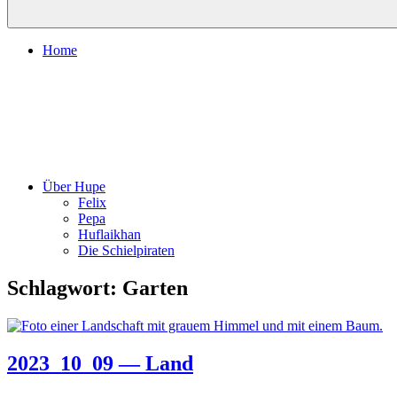
Home
Über Hupe
Felix
Pepa
Huflaikhan
Die Schielpiraten
Schlagwort:
Garten
2023_10_09 — Land