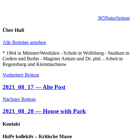
365
Natur
Spinne
Über
Hufi
Alle Beiträge ansehen
* 1964 in Münster/Westfalen - Schule in Wolfsburg - Studium in
Gießen und Berlin - Magister Artium und Dr. phil. - Arbeit in
Regensburg und Kleinmachnow
Beitragsnavigation
Vorheriger Beitrag
2021_08_17 — Alte Post
Nächster Beitrag
2021_08_20 — House with Park
Kontakt
HuPe kollektiv – Kritische Masse