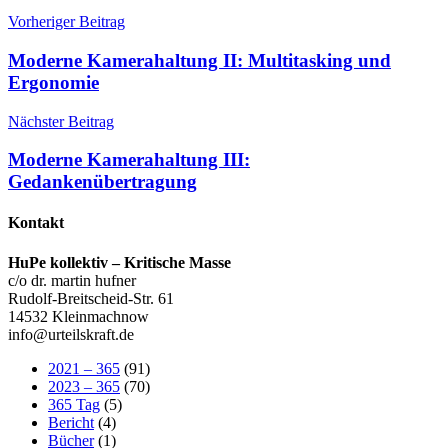
Beitragsnavigation
Vorheriger Beitrag
Moderne Kamerahaltung II: Multitasking und
Ergonomie
Nächster Beitrag
Moderne Kamerahaltung III:
Gedankenübertragung
Kontakt
HuPe kollektiv – Kritische Masse
c/o dr. martin hufner
Rudolf-Breitscheid-Str. 61
14532 Kleinmachnow
info@urteilskraft.de
2021 – 365
(91)
2023 – 365
(70)
365 Tag
(5)
Bericht
(4)
Bücher
(1)