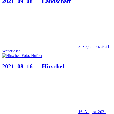
2021_09_08 — Landschaft
8. September. 2021
Weiterlesen
2021_08_16 — Hirschel
16. August. 2021