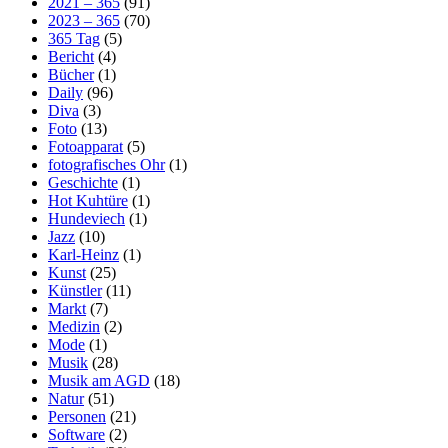
2021 – 365
(91)
2023 – 365
(70)
365 Tag
(5)
Bericht
(4)
Bücher
(1)
Daily
(96)
Diva
(3)
Foto
(13)
Fotoapparat
(5)
fotografisches Ohr
(1)
Geschichte
(1)
Hot Kuhtüre
(1)
Hundeviech
(1)
Jazz
(10)
Karl-Heinz
(1)
Kunst
(25)
Künstler
(11)
Markt
(7)
Medizin
(2)
Mode
(1)
Musik
(28)
Musik am AGD
(18)
Natur
(51)
Personen
(21)
Software
(2)