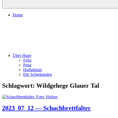
Home
Über Hupe
Felix
Pepa
Huflaikhan
Die Schielpiraten
Schlagwort:
Wildgehege Glauer Tal
2023_07_12 — Schachbrettfalter