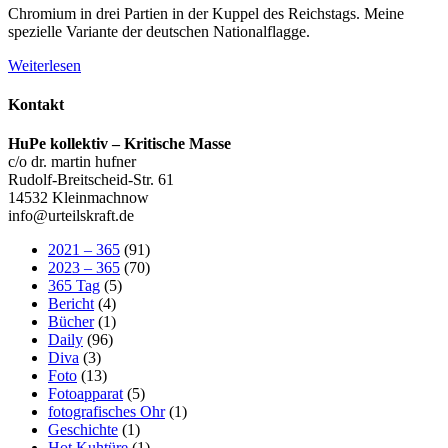
Chromium in drei Partien in der Kuppel des Reichstags. Meine
spezielle Variante der deutschen Nationalflagge.
Weiterlesen
Kontakt
HuPe kollektiv – Kritische Masse
c/o dr. martin hufner
Rudolf-Breitscheid-Str. 61
14532 Kleinmachnow
info@urteilskraft.de
2021 – 365
(91)
2023 – 365
(70)
365 Tag
(5)
Bericht
(4)
Bücher
(1)
Daily
(96)
Diva
(3)
Foto
(13)
Fotoapparat
(5)
fotografisches Ohr
(1)
Geschichte
(1)
Hot Kuhtüre
(1)