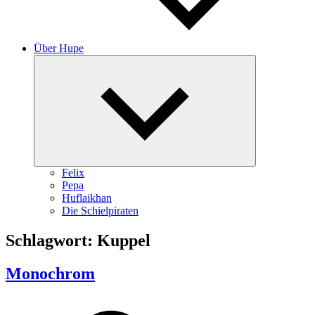
Über Hupe
Expand
child
menu
Felix
Pepa
Huflaikhan
Die Schielpiraten
Schlagwort:
Kuppel
Monochrom