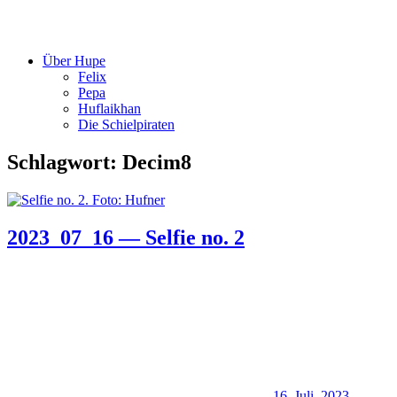
Über Hupe
Felix
Pepa
Huflaikhan
Die Schielpiraten
Schlagwort:
Decim8
2023_07_16 — Selfie no. 2
16. Juli. 2023