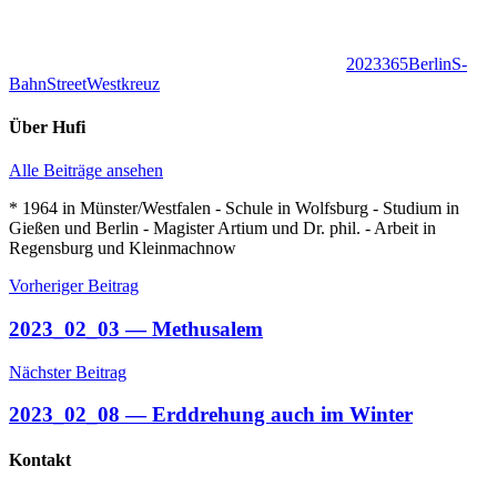
2023
365
Berlin
S-
Bahn
Street
Westkreuz
Über
Hufi
Alle Beiträge ansehen
* 1964 in Münster/Westfalen - Schule in Wolfsburg - Studium in
Gießen und Berlin - Magister Artium und Dr. phil. - Arbeit in
Regensburg und Kleinmachnow
Beitragsnavigation
Vorheriger Beitrag
2023_02_03 — Methusalem
Nächster Beitrag
2023_02_08 — Erddrehung auch im Winter
Kontakt